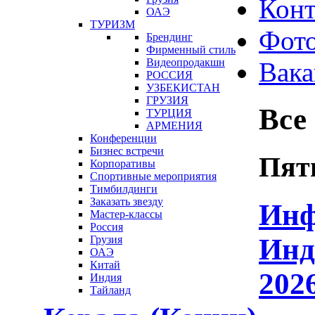
Конт
ОАЭ
ТУРИЗМ
Фот
Брендинг
Фирменный стиль
Видеопродакшн
Вака
РОССИЯ
УЗБЕКИСТАН
ГРУЗИЯ
Все
ТУРЦИЯ
АРМЕНИЯ
Конференции
Бизнес встречи
Пятн
Корпоративы
Спортивные мероприятия
Тимбилдинги
Заказать звезду
Инф
Мастер-классы
Россия
Инд
Грузия
ОАЭ
Китай
202
Индия
Тайланд