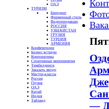
Конт
ОАЭ
ТУРИЗМ
Фот
Брендинг
Фирменный стиль
Видеопродакшн
Вака
РОССИЯ
УЗБЕКИСТАН
ГРУЗИЯ
Пят
ТУРЦИЯ
АРМЕНИЯ
Конференции
Бизнес встречи
Озд
Корпоративы
Спортивные мероприятия
Тимбилдинги
Арм
Заказать звезду
Мастер-классы
Дже
Россия
Грузия
ОАЭ
Сан
Китай
Индия
Тайланд
— Д